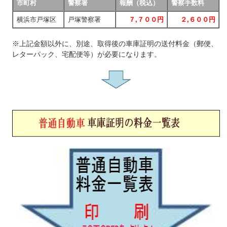
市町村
警察署
報酬（税込）
警察手数料
横浜市戸塚区
戸塚警察署
７,７００円
２,６００円
※上記金額以外に、別途、取得後の車庫証明の送付料金（郵便、
レターパック、宅配便等）が必要になります。