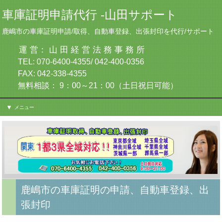
車庫証明申請代行 -山田サポート
鹿嶋市の車庫証明申請/取得、自動車登録、出張封印を代行/サポート
運 営： 山 田 経 営 法 務 事 務 所
TEL: 070-6400-4355/ 042-400-0356
FAX: 042-338-4355
無料相談： 9：00～21：00（土日祝日可能）
メニュー
鹿嶋市の車庫証明の申請、自動車登録、出
張封印