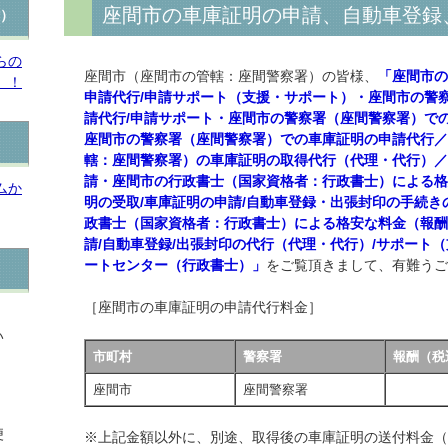
座間市の車庫証明の申請、自動車登録
付）
らの
座間市（座間市の管轄：座間警察署）の皆様、
「座間市
。！
申請代行/申請サポート（支援・サポート）・座間市の警
請代行/申請サポート・座間市の警察署（座間警察署）で
座間市の警察署（座間警察署）での車庫証明の申請代行
轄：座間警察署）の車庫証明の取得代行（代理・代行）
請・座間市の行政書士（国家資格者：行政書士）による
ムか
明の受取/車庫証明の申請/自動車登録・出張封印の手続き
政書士（国家資格者：行政書士）による格安な料金（報
請/自動車登録/出張封印の代行（代理・代行）/サポート
ートセンター（行政書士）」
をご覧頂きまして、有難う
［座間市の車庫証明の申請代行料金］
い
市町村
警察署
報酬（税
座間市
座間警察署
便
※上記金額以外に、別途、取得後の車庫証明の送付料金