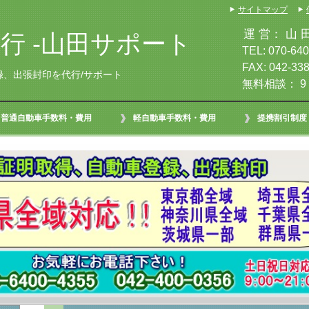
サイトマップ
運 営： 山 田 
行 -山田サポート
TEL: 070-6400-
FAX: 042-338
録、出張封印を代行/サポート
無料相談： 9：
普通自動車手数料・費用
軽自動車手数料・費用
提携割引制度