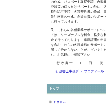
の作成、パスポート取得申請、自動
登録等の個人向けサポートの他に、
種許認可申請、各種契約書の作成、
業計画書の作成、創業融資のサポー
も行っております。
又、これらの各種業務サポートにつ
ては、リーズナブルな料金、格安な
金で行っております。車庫証明の申
を含むこれらの各種業務のサポート
関して分からないことがございまし
ら、お気軽にご相談下さい
行 政 書 士 山 田 茂
行政書士事務所 ・ プロフィール
トップ
ＴＯＰへ