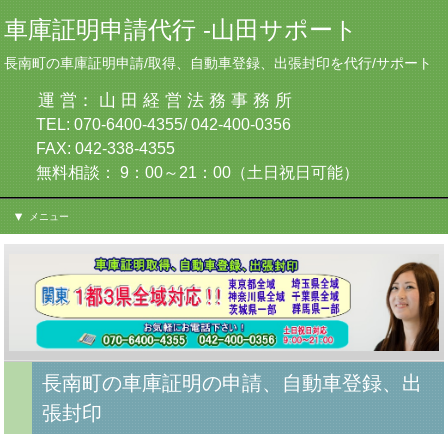
車庫証明申請代行 -山田サポート
長南町の車庫証明申請/取得、自動車登録、出張封印を代行/サポート
運 営： 山 田 経 営 法 務 事 務 所
TEL: 070-6400-4355/ 042-400-0356
FAX: 042-338-4355
無料相談： 9：00～21：00（土日祝日可能）
メニュー
長南町の車庫証明の申請、自動車登録、出
張封印